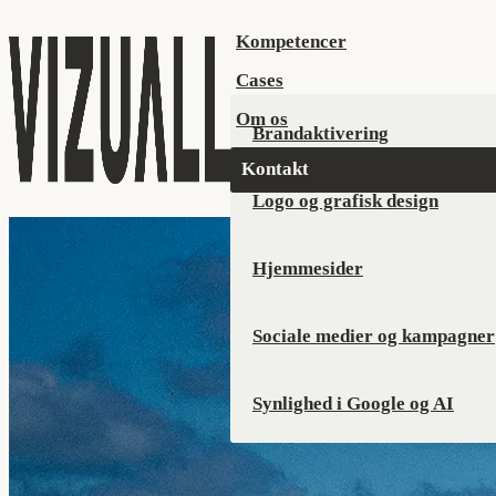
Kompetencer
Cases
Om os
Brandaktivering
Kontakt
Logo og grafisk design
Hjemmesider
Sociale medier og kampagner
Synlighed i Google og AI