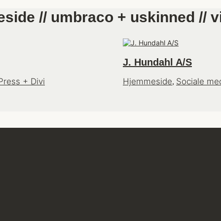
side // umbraco + uskinned // vi
J. Hundahl A/S
ress + Divi
Hjemmeside
Sociale me
,