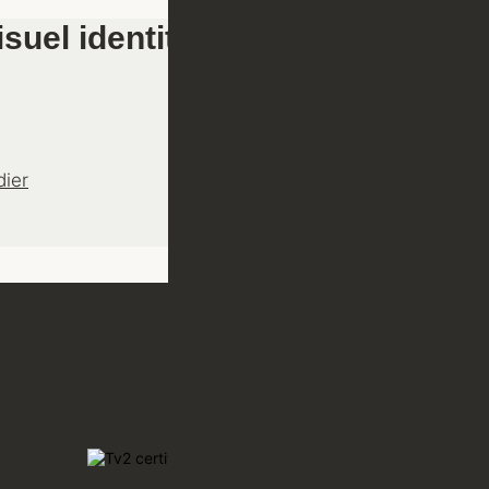
suel identitet
dier