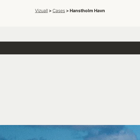
Vizuall
Vizuall
>
>
Cases
Cases
>
>
Hanstholm Havn
Hanstholm Havn