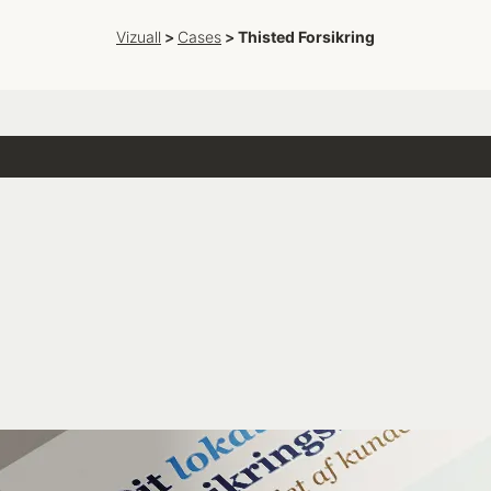
Vizuall
Vizuall
>
>
Cases
Cases
>
>
Thisted Forsikring
Thisted Forsikring