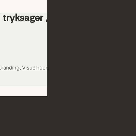
branding
Visuel identitet
WordPress + Divi
,
,