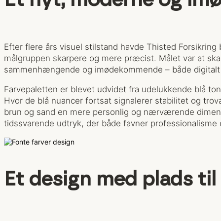
Et nyt, moderne og i
Efter flere års visuel stilstand havde Thisted Forsikring
målgruppen skarpere og mere præcist. Målet var at skab
sammenhængende og imødekommende – både digitalt o
Farvepaletten er blevet udvidet fra udelukkende blå tone
Hvor de blå nuancer fortsat signalerer stabilitet og tro
brun og sand en mere personlig og nærværende dimensi
tidssvarende udtryk, der både favner professionalism
Et design med plads ti