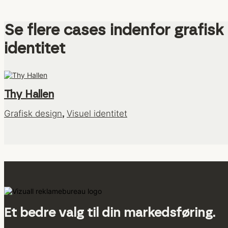
se flere cases indenfor grafisk design // strategisk branding // tryksager // visuel
identitet
Thy Hallen
Grafisk design
Visuel identitet
,
Et bedre valg til din markedsføring.