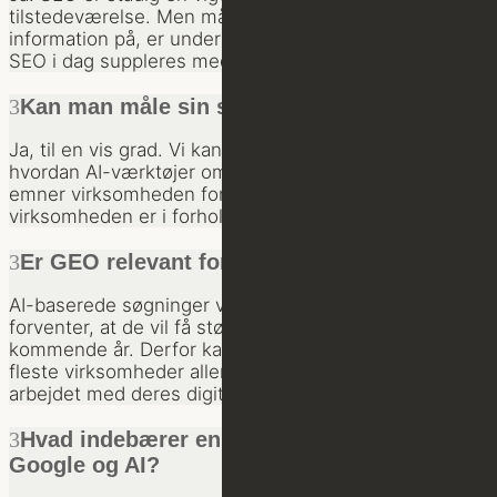
tilstedeværelse. Men måden, vi søger efter
information på, er under forandring, og derfor bør
SEO i dag suppleres med fokus på AI-synlighed.
Kan man måle sin synlighed i AI?
Ja, til en vis grad. Vi kan blandt andet analysere,
hvordan AI-værktøjer omtaler virksomheden, hvilke
emner virksomheden forbindes med, og hvor synlig
virksomheden er i forhold til konkurrenterne.
Er GEO relevant for alle virksomheder?
AI-baserede søgninger vokser hurtigt, og vi
forventer, at de vil få større betydning i de
kommende år. Derfor kan det være relevant for de
fleste virksomheder allerede nu at begynde
arbejdet med deres digitale autoritet.
Hvad indebærer en analyse af synlighed i
Google og AI?