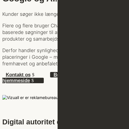
Kunder søger ikke længere kun på Google.
Flere og flere bruger ChatGPT, Gemini, Copilot og AI-
baserede søgninger til at finde virksomheder,
produkter og samarbejdspartnere.
Derfor handler synlighed ikke længere kun om
placeringer i Google – men også om at blive forstået,
fremhævet og anbefalet af AI.
Kontakt os
Book en gratis analyse af din
hjemmeside
Digital autoritet er den nye valuta