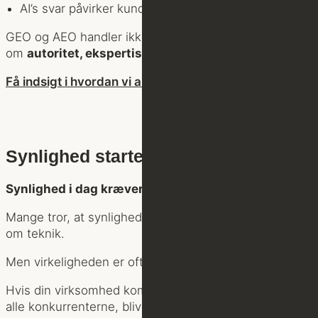
AI’s svar påvirker kundernes valg
GEO og AEO handler ikke om keywords. Det handler
om
autoritet, ekspertise og digital troværdighed
.
Få indsigt i hvordan vi arbejder med GEO og AEO
Synlighed starter med positionering
Synlighed i dag kræver både klassiske og nye greb
Mange tror, at synlighed først og fremmest handler
om teknik.
Men virkeligheden er ofte den modsatte.
Hvis din virksomhed kommunikerer det samme som
alle konkurrenterne, bliver det svært at skille sig ud –