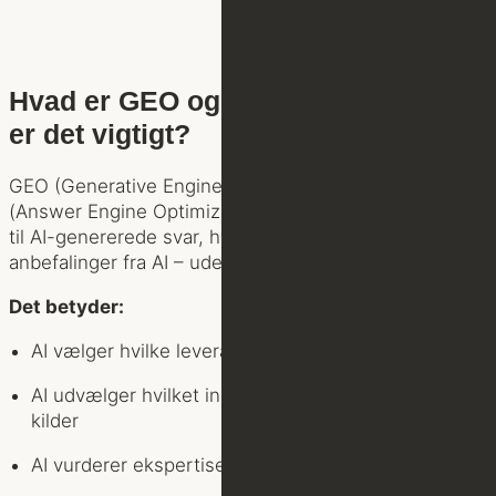
Hvad er GEO og AEO – og hvorfor
er det vigtigt?
GEO (Generative Engine Optimization) og AEO
(Answer Engine Optimization) handler om at optimere
til AI-genererede svar, hvor kunder får direkte
anbefalinger fra AI – uden at besøge Google.
Det betyder:
AI vælger hvilke leverandører, der anbefales
AI udvælger hvilket indhold, der anvendes som
kilder
AI vurderer ekspertise ud fra digitalt aftryk