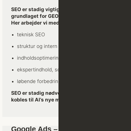
SEO er stadig vigtig og fungerer som
grundlaget for GEO.
Her arbejder vi med:
teknisk SEO
struktur og intern linking
indholdsoptimering
ekspertindhold, som styrker jeres E-E-A-T
løbende forbedringer baseret på data
SEO er stadig nødvendig – men den skal
kobles til AI’s nye måde at forstå indhold på.
Google Ads – hurtig synlighed