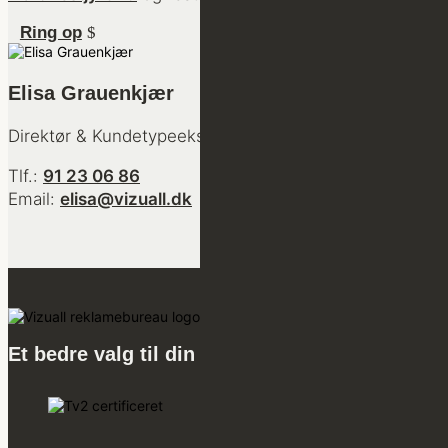
Ring op
Elisa Grauenkjær
Direktør & Kundetypeekspert
Tlf.:
91 23 06 86
Email:
elisa@vizuall.dk
Et bedre valg til din markedsføring.