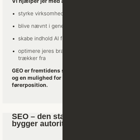
Vi hjælper jer med at:
styrke virksomhedens digitale autoritet
blive nævnt i generative svar
skabe indhold AI faktisk bruger som kilde
optimere jeres brand i de datakilder, AI
trækker fra
GEO er fremtidens synlighedsparameter –
og en mulighed for at tage en tidlig
førerposition.
SEO – den stabile motor, der
bygger autoritet