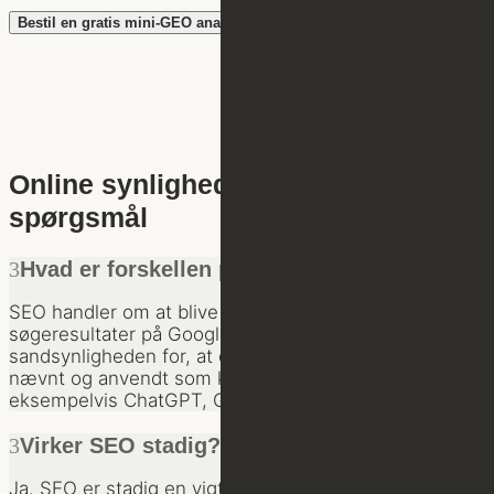
Bestil en gratis mini-GEO analyse
Online synlighed – ofte stillede
spørgsmål
Hvad er forskellen på SEO og GEO?
SEO handler om at blive fundet i de klassiske
søgeresultater på Google. GEO handler om at øge
sandsynligheden for, at din virksomhed bliver
nævnt og anvendt som kilde i AI-baserede svar fra
eksempelvis ChatGPT, Gemini og Copilot.
Virker SEO stadig?
Ja. SEO er stadig en vigtig del af en stærk digital