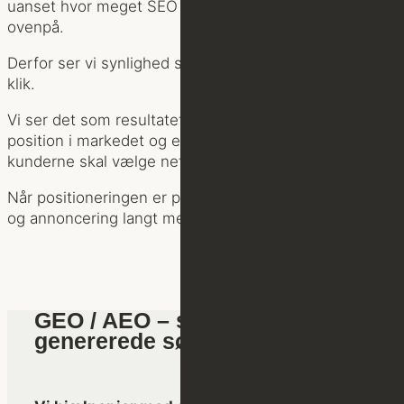
uanset hvor meget SEO eller annoncering der lægges
ovenpå.
Derfor ser vi synlighed som mere end placeringer og
klik.
Vi ser det som resultatet af et stærkt brand, en tydelig
position i markedet og en klar fortælling om, hvorfor
kunderne skal vælge netop jer.
Når positioneringen er på plads, bliver både SEO, GEO
og annoncering langt mere effektivt.
GEO / AEO – synlighed i AI-
genererede søgeresultater