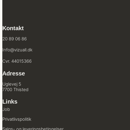
Kontakt
20 89 06 86
Info@vizuall.dk
Cvr. 44015366
Adresse
Uglevej 5
7700 Thisted
Links
Job
Privatlivs­politik
Salgs- og leverings­betingelser