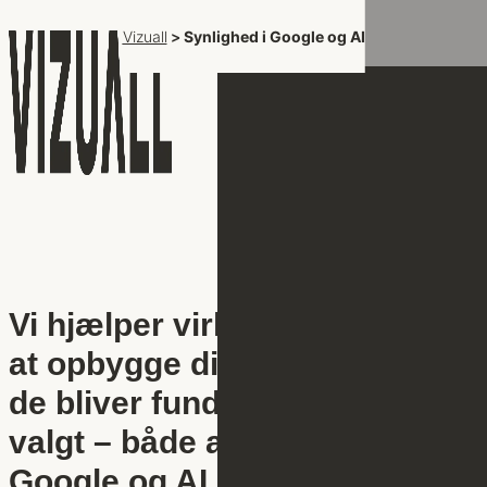
M
Vizuall
Vizuall
>
>
Synlighed i Google og AI
Synlighed i Google og AI
Vi hjælper virksomheder med
at opbygge digital autoritet, så
de bliver fundet, forstået og
valgt – både af mennesker,
Google og AI.