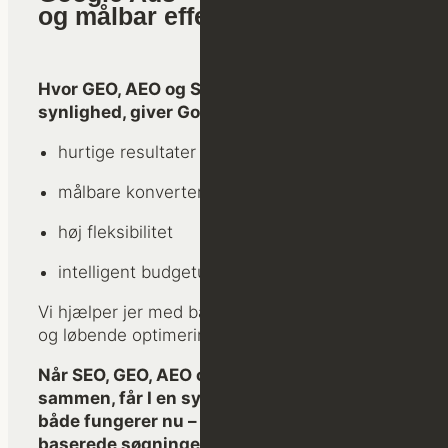
og målbar effekt
Hvor GEO, AEO og SEO bygger langsigtet
synlighed, giver Google Ads:
hurtige resultater på Googles søgeplatform
målbare konverteringer
høj fleksibilitet
intelligent budgetudnyttelse
Vi hjælper jer med både opsætning, struktur
og løbende optimering.
Når SEO, GEO, AEO og Google Ads arbejder
sammen, får I en synlighedsstrategi, der
både fungerer nu – og i fremtidens AI-
baserede søgninger.