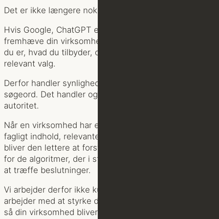
Det er ikke længere nok at være til stede online.
Hvis Google, ChatGPT eller andre AI-værktøjer skal
fremhæve din virksomhed, skal de først forstå, hvem
du er, hvad du tilbyder, og hvorfor netop du er et
relevant valg.
Derfor handler synlighed ikke kun om teknik og
søgeord. Det handler også om at opbygge digital
autoritet.
Når en virksomhed har en tydelig position, stærkt
fagligt indhold, relevante cases og et klart budskab,
bliver den lettere at forstå – både for mennesker og
for de algoritmer, der i stigende grad hjælper os med
at træffe beslutninger.
Vi arbejder derfor ikke kun med SEO og GEO. Vi
arbejder med at styrke den samlede digitale autoritet,
så din virksomhed bliver fundet, forstået og valgt.