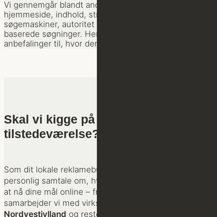
Vi gennemgår blandt andet virksomhedens
hjemmeside, indhold, struktur, synlighed i
søgemaskiner, autoritet og tilstedeværelse i AI-
baserede søgninger. Herefter får I konkrete
anbefalinger til, hvor der er størst potentiale.
Skal vi kigge på din online
tilstedeværelse?
Som dit lokale reklamebureau, er vi klar til en
personlig samtale om, hvordan vi kan hjælpe dig med
at nå dine mål online – fra vores base i Thisted
samarbejder vi med virksomheder i både
Thy
,
Nordvestjylland
og resten af landet.