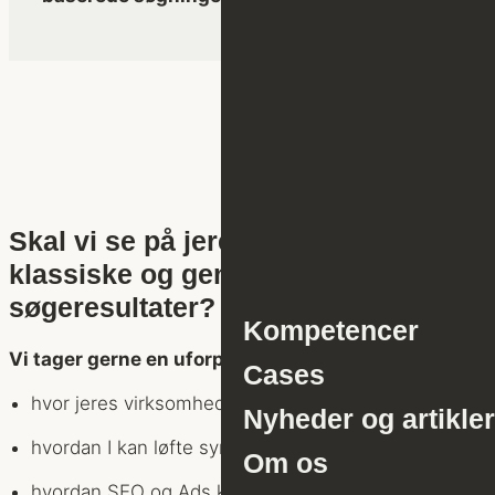
Skal vi se på jeres synlighed i både
klassiske og generative
søgeresultater?
Kompetencer
Vi tager gerne en uforpligtende dialog om:
Cases
hvor jeres virksomhed står i dag
Nyheder og artikler
hvordan I kan løfte synlighed i AI-genererede svar
Om os
hvordan SEO og Ads kan styrke jeres digitale