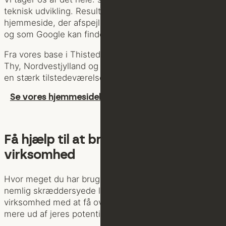
teknisk udvikling. Resultatet er en brugervenlig
hjemmeside, der afspejler netop jeres virksomhed –
og som Google kan finde.
Fra vores base i Thisted hjælper vi virksomheder i
Thy, Nordvestjylland og resten af landet med at skabe
en stærk tilstedeværelse online.
Se vores hjemmesideløsninger her
Få hjælp til at brande din
virksomhed
Hvor meget du har brug for, er op til dig – vi tilbyder
nemlig skræddersyede løsninger. Vi hjælper jeres
virksomhed med at få overblik, prioritere rigtigt og få
mere ud af jeres potentiale.