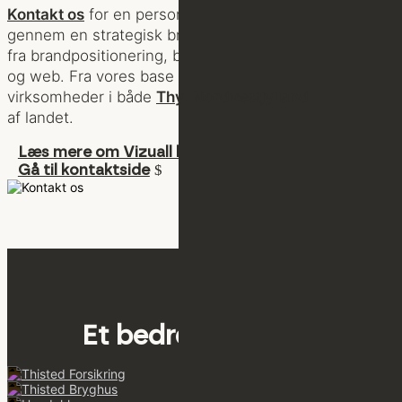
Kontakt os
for en personlig samtale om, hvordan vi
gennem en strategisk brandproces arbejder med alt
fra brandpositionering, brandidentitet, visuel identitet
og web. Fra vores base i Thisted samarbejder vi med
virksomheder i både
Thy
,
Nordvestjylland
og resten
af landet.
Læs mere om Vizuall her
Gå til kontaktside
Et bedre valg for …