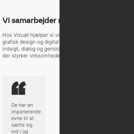
Vi samarbejder med 350+ kunder
Hos Vizuall hjælper vi virksomheder med branding,
grafisk design og digital markedsføring. Gennem
indsigt, dialog og gensidig tillid skaber vi samarbejder,
der styrker virksomhedernes synlighed og udvikling.
“
De har en
imponerende
evne til at
sætte sig
ind i og