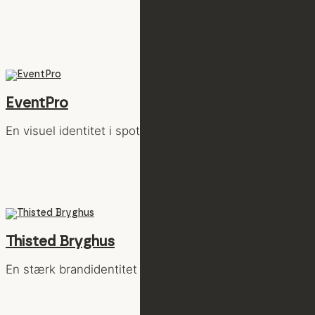
EventPro
En visuel identitet i spotlyset
Thisted Bryghus
En stærk brandidentitet – et strategisk valg