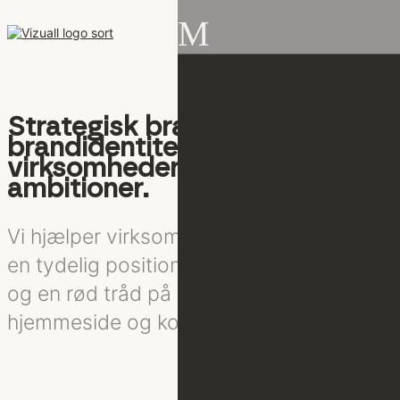
M
Strategisk branding og
brandidentitet til
virksomheder med
ambitioner.
Vi hjælper virksomheder med at skabe
en tydelig position, stærk visuel identitet
og en rød tråd på tværs af branding,
hjemmeside og kommunikation.