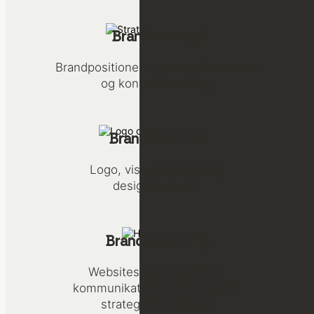
Brandstrategi
Brandpositionering, brandfundament
og konceptudvikling
Brandidentitet
Logo, visuel identitet og
designmanualer
Brandaktivering
Websites, kampagner og
kommunikation, der omsætter
strategien til praksis