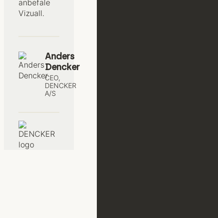
anbefale
Vizuall.
Anders
Dencker
CEO,
DENCKER
A/S