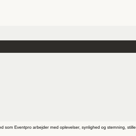
visuelt udtryk, der matchede virksomhedens udvikling. Sammen har vi 
d som Eventpro arbejder med oplevelser, synlighed og stemning, stiller