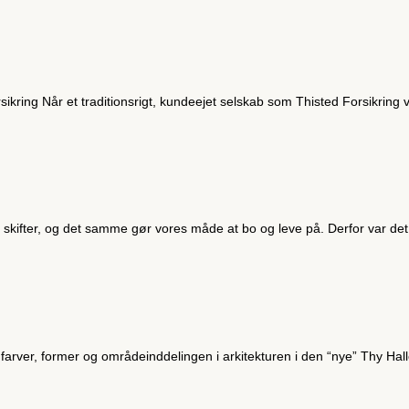
sikring Når et traditionsrigt, kundeejet selskab som Thisted Forsikring v
erne skifter, og det samme gør vores måde at bo og leve på. Derfor var d
de farver, former og områdeinddelingen i arkitekturen i den “nye” Thy Halle