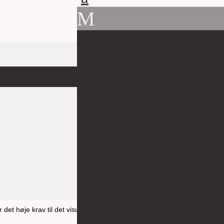
M
opgraderet logo og payoff, udviklet en ny visuel identitet og skabt
 det høje krav til det visuelle udtryk. Sammen med EventPro har vi