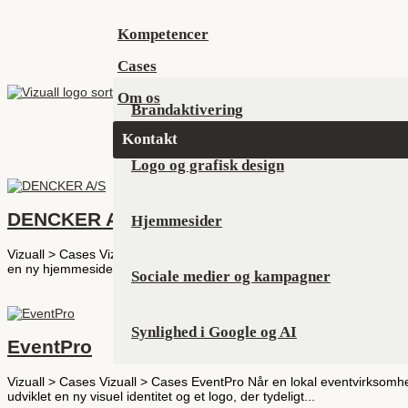
Kompetencer
Cases
Om os
Brandaktivering
Kontakt
Logo og grafisk design
DENCKER A/S
Hjemmesider
Vizuall > Cases Vizuall > Cases DENCKER A/S DENCKER A/S ønskede et 
en ny hjemmeside, profilbrochure og materialer til...
Sociale medier og kampagner
Synlighed i Google og AI
EventPro
Vizuall > Cases Vizuall > Cases EventPro Når en lokal eventvirksomhe
udviklet en ny visuel identitet og et logo, der tydeligt...