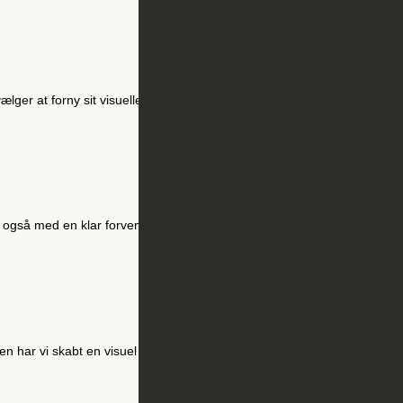
ælger at forny sit visuelle udtryk, kræver det både respekt for
et også med en klar forventning fra Thisted Bolig om, at det også var
n har vi skabt en visuel identitet, hvis elementer er inspireret heraf.