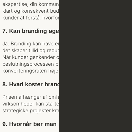
ekspertise, din kommunikationsstil og dine værdier. Et
klart og konsekvent budskab gør det lettere for
kunder at forstå, hvorfor de skal vælge dig.
7. Kan branding øge salg?
Ja. Branding kan have en direkte effekt på salg, fordi
det skaber tillid og reducerer usikkerhed hos kunden.
Når kunder genkender og stoler på dit brand, kan
beslutningsprocessen blive hurtigere – og
konverteringsraten højere.
8. Hvad koster branding for en virksomhed?
Prisen afhænger af omfang og kompleksitet. Mindre
virksomheder kan starte simpelt, mens større
strategiske projekter kræver mere investering.
9. Hvornår bør man investere i branding?