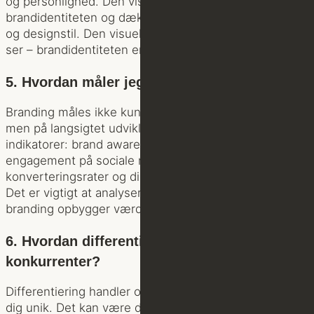
og personlighed. Den visuelle identitet er en del af
brandidentiteten og dækker over logo, farve, typografi
og designstil. Den visuelle identitet er det, kunderne
ser – brandidentiteten er det, de oplever.
5. Hvordan måler jeg effekten af branding?
Branding måles ikke kun på kortsigtede resultater,
men på langsigtet udvikling. Du kan bruge følgende
indikatorer: brand awareness (kendskab),
engagement på sociale medier, kundeloyalitet,
konverteringsrater og direkte trafik til din hjemmeside.
Det er vigtigt at analysere udviklingen over tid, da
branding opbygger værdi gradvist.
6. Hvordan differentierer jeg mit brand fra
konkurrenter?
Differentiering handler om at tydeliggøre, hvad der gør
dig unik. Det kan være din tilgang til kunder, din