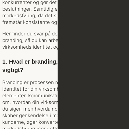
konkurrenter og gør det lettere for kunder at træffe
beslutninger. Samtidig er branding fundamentet for al
markedsføring, da det sikrer, at dine budskaber
fremstår konsistente og troværdige.
Her finder du svar på de mest centrale spørgsmål om
branding, så du kan arbejde strategisk med din
virksomheds identitet og vækst.
1. Hvad er branding, og hvorfor er det
vigtigt?
Branding er processen med at opbygge en samlet
identitet for din virksomhed gennem visuelle
elementer, kommunikation og værdier. Det handler
om, hvordan din virksomhed opfattes – ikke kun hvad
du siger, men hvordan du opleves. Et stærkt brand
skaber genkendelse i markedet, opbygger tillid hos
kunderne, øger konverteringsrater og gør din
markedsføring mere effektiv