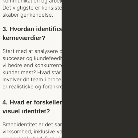
kommunikation og arbejde langsigtet med synlighed.
Det vigtigste er konsistens – gentagelse over tid
skaber genkendelse.
3. Hvordan identificerer jeg virksomhedens
kerneværdier?
Start med at analysere din virksomheds historik,
succeser og kundefeedback. Spørg dig selv hvad gør
vi bedre end konkurrenterne? Hvad værdsætter vores
kunder mest? Hvad står vi for som virksomhed?
Involver dit team i processen for at sikre, at værdierne
er realistiske og forankret i organisationen.
4. Hvad er forskellen på brandidentitet og
visuel identitet?
Brandidentitet er det samlede billede af din
virksomhed, inklusive værdier, mission, tone of voice