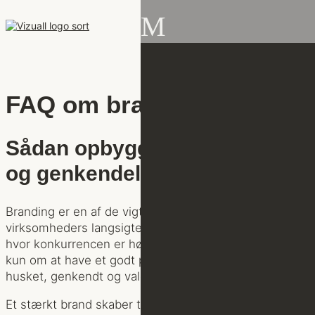
M
FAQ om branding
Sådan opbygger du et stærkt
og genkendeligt brand
Branding er en af de vigtigste faktorer for
virksomheders langsigtede succes. I en digital verden,
hvor konkurrencen er høj, handler det ikke længere
kun om at have et godt produkt – men om at blive
husket, genkendt og valgt.
Et stærkt brand skaber tillid, differentierer dig fra