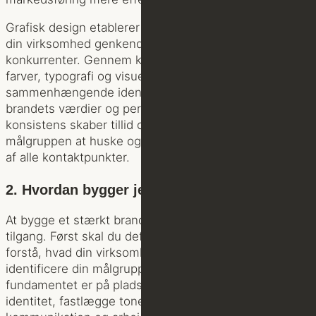
Grafisk design etablerer den visuelle signatur der gør
din virksomhed genkendelig og differentierer dig fra
konkurrenter. Gennem konsistent anvendelse af logo,
farver, typografi og visuelle elementer opbygger du en
sammenhængende identitet der kommunikerer
brandets værdier og personlighed. Denne visuelle
konsistens skaber tillid og gør det lettere for
målgruppen at huske og genkende dit brand på tværs
af alle kontaktpunkter.
2. Hvordan bygger jeg et stærkt brand?
At bygge et stærkt brand kræver en struktureret
tilgang. Først skal du definere dine kerneværdier og
forstå, hvad din virksomhed står for. Derefter skal du
identificere din målgruppe og deres behov. Når
fundamentet er på plads, skal du udvikle en visuel
identitet, fastlægge tone of voice, skabe konsistent