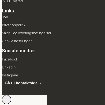
7700 Thisted
Links
Job
Privatlivs­politik
Salgs- og leverings­betingelser
Cookie­indstillinger
Sociale medier
Facebook
LinkedIn
Instagram
Gå til kontaktside
Administrer samtykke