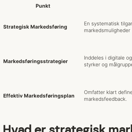
Punkt
En systematisk tilg
Strategisk Markedsføring
markedsmuligheder o
Inddeles i digitale o
Markedsføringsstrategier
styrker og målgruppe
Omfatter klart defin
Effektiv Markedsføringsplan
markedsfeedback.
Hvad er strategisk mar