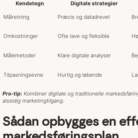
Kendetegn
Digitale strategier
Målretning
Præcis og datadrevet
Br
Omkostninger
Ofte lave og fleksible
Hø
Målemetoder
Klare digitale analyser
Be
Tilpasningsevne
Hurtig og løbende
La
Pro-tip:
Kombiner digitale og traditionelle markedsføri
alssidig marketingtilgang.
Sådan opbygges en eff
markedsføringsplan