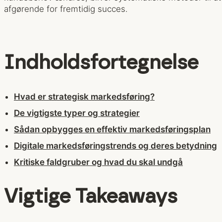
afgørende for fremtidig succes.
Indholdsfortegnelse
Hvad er strategisk markedsføring?
De vigtigste typer og strategier
Sådan opbygges en effektiv markedsføringsplan
Digitale markedsføringstrends og deres betydning
Kritiske faldgruber og hvad du skal undgå
Vigtige Takeaways