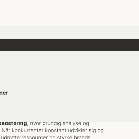
sføring: Nøglen
kst
ner
urtige reklamekampagner. For mange danske
kedsføring
, hvor grundig analyse og
 Når konkurrenter konstant udvikler sig og
 udnytte ressourcer og styrke brands