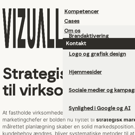
Kompetencer
Cases
Om os
Brandaktivering
Kontakt
Logo og grafisk design
Strategisk marked
Hjemmesider
til virksomhedsvæ
Sociale medier og kampag
Synlighed i Google og AI
At fastholde virksomhedens vækst kræver mere end h
marketingchefer er bolden nu flyttet til
strategisk mar
målrettet planlægning skaber en solid markedsposition.
kundebehov ændres, bliver systematiske metoder til at