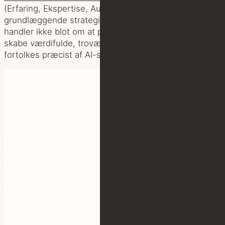
(Erfaring, Ekspertise, Autoritet og Troværdighed) som
grundlæggende strategi for digital synlighed. Det
handler ikke blot om at producere indhold, men om at
skabe værdifulde, troværdige ressourcer, der kan
fortolkes præcist af AI-systemer.