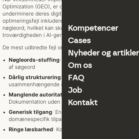
Optimization (GEO), er der flere kritiske fejl, som kan
underminere deres digitale synlighed. Hyppige
optimeringsfejl inkluderer overbelastning med
Kompetencer
nøgleord, hvilket kan skade indholdskvaliteten og
troværdigheden i AI-genererede søgeresultater.
Cases
De mest udbredte fejl omfatter:
Nyheder og artikler
Nøgleords-stuffing
: Unaturlig og overdreven brug
Om os
af søgeord
Dårlig strukturering
: Uklart og
FAQ
usammenhængende indhold
Job
Manglende autoritative referencer
:
Dokumentation uden troværdige kilder
Kontakt
Generisk tilgang
: Ensartet indhold uden
domænespecifik tilpasning
Ringe læsbarhed
: Komplekst og tungt sprog