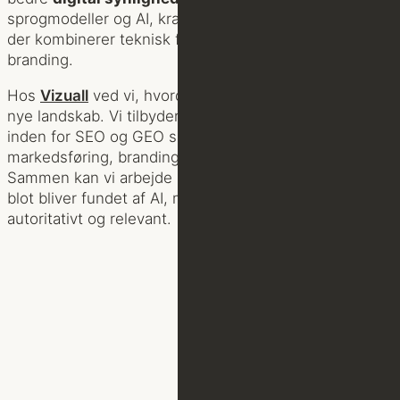
sprogmodeller og AI, kræver det en strategisk tilgang,
der kombinerer teknisk forståelse med stærk digital
branding.
Hos
Vizuall
ved vi, hvordan du kan navigere i dette
nye landskab. Vi tilbyder skræddersyede løsninger
inden for SEO og GEO samt strategi, der integrerer
markedsføring, branding og digital kommunikation.
Sammen kan vi arbejde hen mod, at dit indhold ikke
blot bliver fundet af AI, men også favoriseres som
autoritativt og relevant.