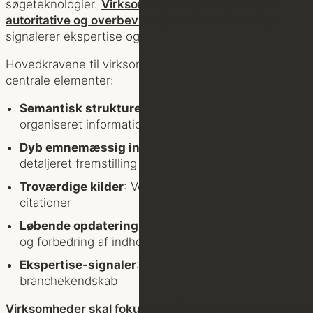
søgeteknologier.
Virksomheder bør fokusere på
autoritative og overbevisende indholdsformater
, der
signalerer ekspertise og troværdighed.
Hovedkravene til virksomheder omfatter følgende
centrale elementer:
Semantisk struktureret indhold
: Klart og logisk
organiseret information
Dyb emnemæssig indsigt
: Omfattende og
detaljeret fremstilling af emner
Troværdige kilder
: Verificerbare referencer og
citationer
Løbende opdatering
: Kontinuerlig vedligeholdelse
og forbedring af indhold
Ekspertise-signaler
: Tydelig demonstration af
branchekendskab
Virksomheder skal fokusere på E-E-A-T principperne