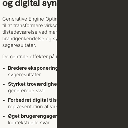
og digital synlighed
Generative Engine Optimization (GEO) har potentiale
til at transformere virksomheders digitale
tilstedeværelse ved markant at øge
brandgenkendelse og synlighed i AI-genererede
søgeresultater.
De centrale effekter på mærkegenkendelse omfatter:
Bredere eksponering
: Øget synlighed i AI-
søgeresultater
Styrket troværdighed
: Hyppigere citationer i AI-
genererede svar
Forbedret digital tilstedeværelse
: Mere præcis
repræsentation af virksomhedens ekspertise
Øget brugerengagement
: Mere relevante og
kontekstuelle svar