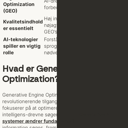
AI-drevne søgemaskiner for at
Optimization
forbedre synligheden.
(GEO)
Høj indholdskvalitet og faktuel
Kvalitetsindhold
nøjagtighed er grundlæggende for
er essentielt
GEO’s succes.
AI-teknologier
Forståelse af, hvordan store
spiller en vigtig
sprogmodeller fungerer, er
rolle
nødvendig for effektiv optimering.
Hvad er Generative Engine
Optimization?
Generative Engine Optimization (GEO) er en ny og
revolutionerende tilgang til digital synlighed, der
fokuserer på at optimere indhold specifikt for kunstig
intelligens-drevne søgemaskiner.
Generative AI-
systemer ændrer fundamentalt
måden, hvorpå
information søges, fremvises og fortolkes online.