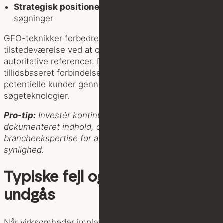
Strategisk positionering
: Forbedret placering i AI-
søgninger
GEO-teknikker forbedrer brands digitale
tilstedeværelse ved at optimere indhold med
autoritative referencer. Dette skaber en mere
tillidsbaseret forbindelse mellem virksomheder og
potentielle kunder gennem AI-drevne
søgeteknologier.
Pro-tip:
Investér kontinuerligt i højkvalitets,
dokumenteret indhold, der tydeligt demonstrerer jeres
brancheekspertise for at maksimere jeres digitale
synlighed.
Typiske fejl og hvordan de
undgås
Når virksomheder implementerer Generative Engine