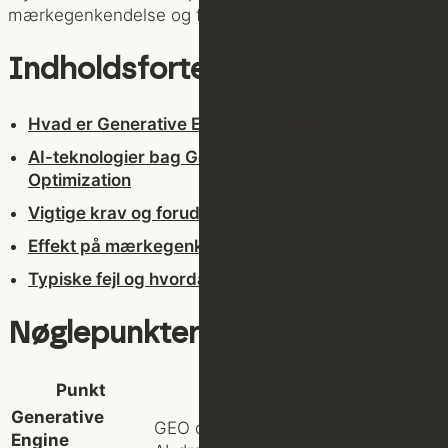
mærkegenkendelse og forbedre kundetilfredsheden.
Indholdsfortegnelse
Hvad er Generative Engine Optimization?
AI-teknologier bag Generative Engine
Optimization
Vigtige krav og forudsætninger for virksomheder
Effekt på mærkegenkendelse og digital synlighed
Typiske fejl og hvordan de undgås
Nøglepunkter
Punkt
Detaljer
Generative
GEO optimerer indhold specifikt til
Engine