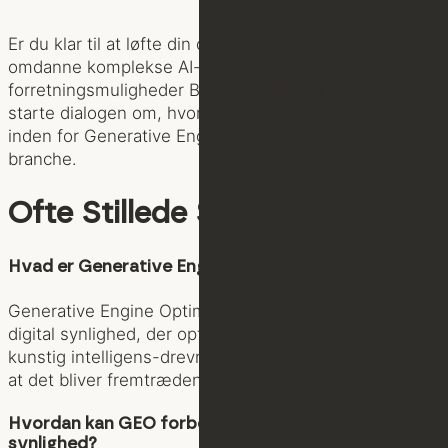
Er du klar til at løfte din digitale tilstedeværelse og
omdanne komplekse AI-udfordringer til konkrete
forretningsmuligheder Besøg
Vizuall.dk
og lad os
starte dialogen om, hvordan du kan blive frontløber
inden for Generative Engine Optimization i din
branche.
Ofte Stillede Spørgsmål
Hvad er Generative Engine Optimization (GEO)?
Generative Engine Optimization (GEO) er en tilgang til
digital synlighed, der optimerer indhold specifikt til
kunstig intelligens-drevne søgemaskiner for at sikre,
at det bliver fremtrædende i AI-genererede svar.
Hvordan kan GEO forbedre min virksomheds
synlighed?