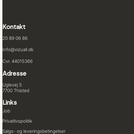
Kontakt
20 89 06 86
Info@vizuall.dk
Cvr. 44015366
Adresse
Uglevej 5
7700 Thisted
Links
Job
Privatlivs­politik
Salgs- og leverings­betingelser