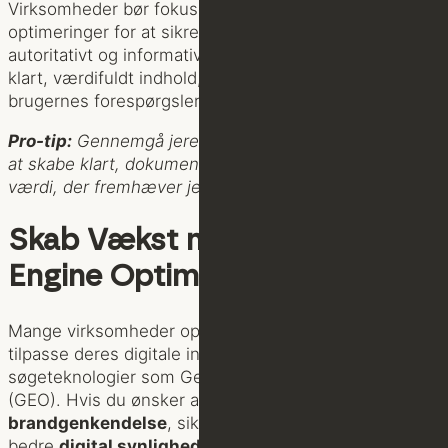
Virksomheder bør fokusere på domænetilpassede
optimeringer for at sikre, at deres indhold fremstår
autoritativt og informativt. Det handler om at skabe
klart, værdifuldt indhold, der naturligt besvarer
brugernes forespørgsler.
Pro-tip:
Gennemgå jeres indhold kritisk og fokuser på
at skabe klart, dokumenteret materiale med høj faglig
værdi, der fremhæver jeres ekspertise.
Skab Vækst med Generative
Engine Optimization og Vizuall
Mange virksomheder oplever udfordringer med at
tilpasse deres digitale indhold til de nye AI-drevne
søgeteknologier som Generative Engine Optimization
(GEO). Hvis du ønsker at styrke din
brandgenkendelse
, sikre høj
troværdighed
og opnå
bedre
digital synlighed
i en verden præget af store