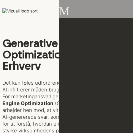
M
Generative Engine
Optimization: Vækst for
Erhverv
Det kan føles udfordrende at skille sig ud digitalt, når
AI infiltrerer måden brugere søger og oplever brands.
For marketingansvarlige i Danmark er
Generative
Engine Optimization
(GEO) et stærkt værktøj, der
arbejder hen mod, at virksomheden bliver synlig i de
AI-genererede svar, som kunderne møder. Læs med
for at forstå, hvordan en målrettet GEO-strategi kan
styrke virksomhedens position, øge