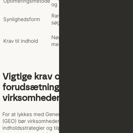
Optimeringsmetode
og links
struktur for AI
Indgår i AI-
Rank i organiske
Synlighedsform
genererede
søgeresultater
svar
Dokumenteret
Nøgleord og
Krav til indhold
og autoritativt
metadata
indhold
Vigtige krav og
forudsætninger for
virksomheder
For at lykkes med Generative Engine Optimization
(GEO) bør virksomheder gentænke deres digitale
indholdsstrategier og tilpasse sig de nye AI-drevne