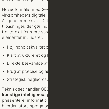
Hovedformålet med GEO er at arbejde med, at
virksomheders digitale indhold bliver fremtrædende i
AI-genererede svar. Dette indebærer strategiske
tilpasninger, der gør indholdet mere attraktivt og
troværdigt for store sprogmodeller. Centrale
elementer inkluderer:
Høj indholdskvalitet og faktuel nøjagtighed
Klart struktureret og let fortolkeligt indhold
Direkte besvarelse af brugerforespørgsler
Brug af præcise og autoritative formuleringer
Strategisk nøgleordsplacering
Teknisk set handler GEO om at forstå, hvordan
kunstige intelligensalgoritmer
udvælger og
præsenterer information. Det kræver en dyb indsigt i,
hvordan store sprogmodeller fortolker og rangerer