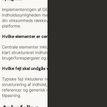
Implementeringen af GEO kan øge
indholdssynligheden med op til 40%, hvilket forbedrer
din virksomheds rækkevidde og synlighed på digitale
platforme.
Hvilke elementer er centrale for effektiv GEO?
Centrale elementer inkluderer høj indholdskvalitet,
klart struktureret indhold, direkte besvarelse af
brugerforespørgsler og brug af troværdige kilder.
Hvilke fejl skal undgås ved GEO?
Typiske fejl inkluderer nøgleords-stuffing, dårlig
strukturering af indhold, manglende autoritative
referencer og generisk indhold uden domænespecifik
tilpasning.