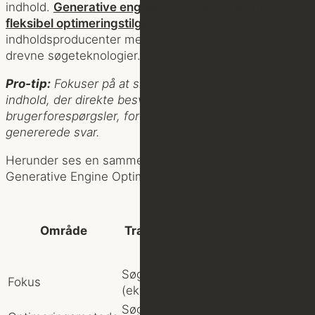
indhold.
Generative engine optimization er en
fleksibel optimeringstilgang
, der hjælper
indholdsproducenter med at tilpasse sig de nye AI-
drevne søgeteknologier.
Pro-tip:
Fokuser på at skabe klart, struktureret
indhold, der direkte besvarer specifikke
brugerforespørgsler, for at forbedre din synlighed i AI-
genererede svar.
Herunder ses en sammenligning af traditionel SEO og
Generative Engine Optimization (GEO):
Generative
Engine
Område
Traditionel SEO
Optimization
(GEO)
Søgemaskiner
AI-drevne
Fokus
(eks. Google)
sprogmodeller
Søgeordsanalyse
Klarhed og