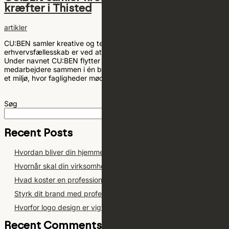
kræfter i Thisted
artikler
CU:BEN samler kreative og tekniske kræfter i Thisted Et nyt
erhvervsfællesskab er ved at tage form i Thisted på Uglevej 5.
Under navnet CU:BEN flytter 6 virksomheder og +20
medarbejdere sammen i én bygning med ambitionen om at skabe
et miljø, hvor fagligheder mødes og...
Søg
Søg
Recent Posts
Hvordan bliver din hjemmeside fundet i ChatGPT?
Hvornår skal din virksomhed have en ny hjemmeside?
Hvad koster en professionel hjemmeside i 2026?
Styrk dit brand med professionel grafisk design i 2026
Hvorfor logo design er vigtigt i din virksomhed i 2026
Recent Comments