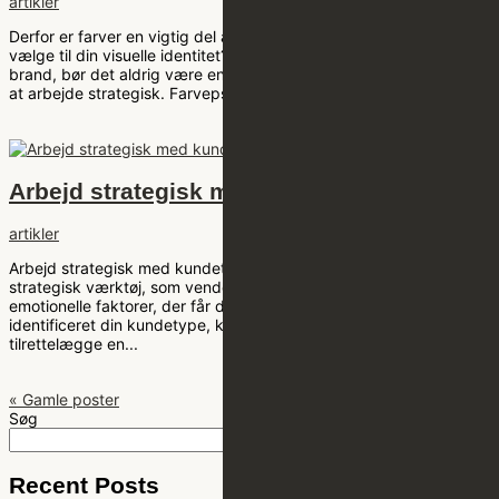
artikler
Derfor er farver en vigtig del af dit brand Hvilke farver skal du
vælge til din visuelle identitet? Når du skal vælge farver til dit
brand, bør det aldrig være en tilfældig beslutning, hvis du ønsker
at arbejde strategisk. Farvepsykologi – kommunikér med farver...
Arbejd strategisk med kundetyper
artikler
Arbejd strategisk med kundetyper Emotionelle Kundetyper® er et
strategisk værktøj, som vender blikket mod kunderne og de
emotionelle faktorer, der får dem til at foretage et køb. Har du
identificeret din kundetype, kan værktøjet her hjælpe dig med at
tilrettelægge en...
« Gamle poster
Søg
Søg
Recent Posts