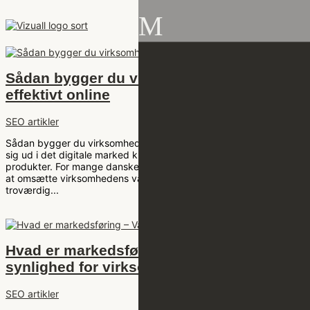
M
Sådan bygger du virksomhedens brand
effektivt online
SEO artikler
Sådan bygger du virksomhedens brand effektivt online At skille
sig ud i det digitale marked kræver mere end blot flotte logoer og
produkter. For mange danske virksomheder er det en udfordring
at omsætte virksomhedens værdier og ambitioner til en tydelig og
troværdig...
Hvad er markedsføring – Vækst og
synlighed for virksomheder
SEO artikler