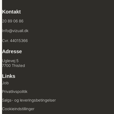
Kontakt
20 89 06 86
Info@vizuall.dk
Cvr. 44015366
Adresse
Uglevej 5
7700 Thisted
Links
Job
Privatlivs­politik
Salgs- og leverings­betingelser
Cookie­indstillinger