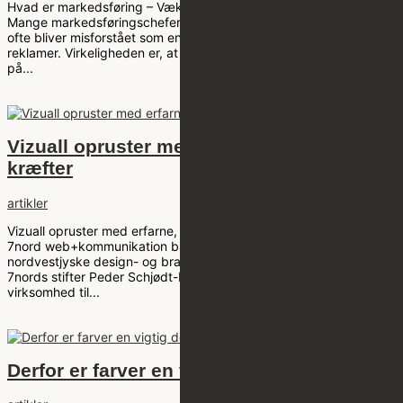
Hvad er markedsføring – Vækst og synlighed for virksomheder
Mange markedsføringschefer oplever, at effektiv markedsføring
ofte bliver misforstået som ensidige salgstricks eller klassiske
reklamer. Virkeligheden er, at strategisk markedsføring bygger
på...
Vizuall opruster med erfarne, lokale
kræfter
artikler
Vizuall opruster med erfarne, lokale kræfter Det Thisted-baserede
7nord web+kommunikation bliver del af det hastigt voksende
nordvestjyske design- og brandbureau Vizuall. Det sker efter at
7nords stifter Peder Schjødt-Pedersen pr. 1. maj har solgt sin
virksomhed til...
Derfor er farver en vigtig del af dit brand