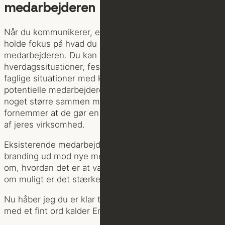
medarbejderen
Når du kommunikerer, er det vigtigste du kan gøre at
holde fokus på hvad du som virksomhed kan tilbyde
medarbejderen. Du kan vise billeder og video af
hverdagssituationer, festlige sammenkomster og
faglige situationer med kunderne. Det er vigtigt at
potentielle medarbejdere føler de kan blive en del af
noget større sammen med dig og dit team. At de
fornemmer at de gør en forskel, hvis de bliver en del
af jeres virksomhed.
Eksisterende medarbejdere kan drages ind i jeres
branding ud mod nye medarbejdere. De kan udtale sig
om, hvordan det er at være i jeres virksomhed, hvilket
om muligt er det stærkeste redskab du har.
Nu håber jeg du er klar til at kaste dig ud i det man
med et fint ord kalder Employer Branding.