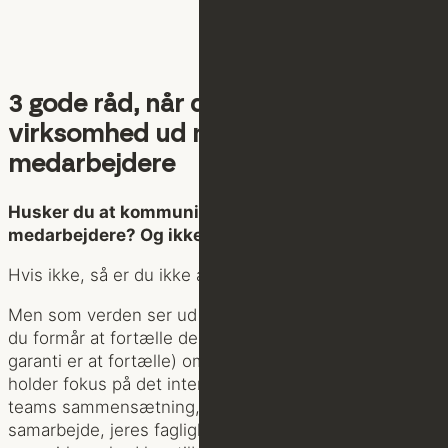
3 gode råd, når du skal brande din
virksomhed ud mod potentielle nye
medarbejdere
Husker du at kommunikere til potentielle nye
medarbejdere? Og ikke kun til kunderne?
Hvis ikke, så er du ikke alene.
Men som verden ser ud i dag, er det altafgørende, om
du formår at fortælle den gode historie (der med
garanti er at fortælle) om din virksomhed – hvor du
holder fokus på det interne. Den interne kultur, jeres
teams sammensætning, organisering, sammenhold og
samarbejde, jeres faglighed og især noget om, hvad I