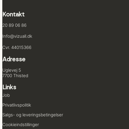
Kontakt
20 89 06 86
Info@vizuall.dk
Cvr. 44015366
Adresse
Uglevej 5
7700 Thisted
Links
Job
Privatlivs­politik
Salgs- og leverings­betingelser
Cookie­indstillinger