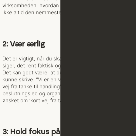
virksomheden, hvordan og på hvilken måde. Det er
ikke altid den nemmeste opgave. Men den er vigtig!
2: Vær ærlig
Det er vigtigt, når du skal kommunikere, at det du
siger, det rent faktisk også holder stik.
Det kan godt være, at du synes det lyder lækkert at
kunne skrive: ”Vi er en virksomhed, hvor der er kort
vej fra tanke til handling” – hvis fakta er,
beslutningsled og organisering spænder ben for
ønsket om ’kort vej fra tanke til handling’.
3: Hold fokus på hvad du kan tilbyde