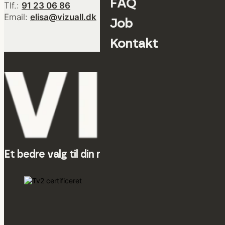
FAQ
Tlf.:
91 23 06 86
Email:
elisa@vizuall.dk
Job
Kontakt
Et bedre valg til din markedsføring.