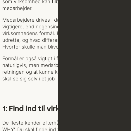
som virksomhed kan tilbyde en potentiel ny
medarbejder.
Medarbejdere drives i dag af formål. Det er derfor
vigtigere, end nogensinde, at have styr på
virksomhedens formål. Hvad er I sat i verden for at
udrette, og hvad differentierer jer fra konkurrenterne?
Hvorfor skulle man blive en del af jeres team?
Formål er også vigtigt i forhold til kunderne,
naturligvis, men medarbejdere har brug for at kende
retningen og at kunne købe ind på et formål, hvis de
skal se sig selv i et job – anno 2022.
1: Find ind til virksomhedens why
De fleste kender efterhånden Simon Sineks ’Golden
WHY’. Du skal finde ind til hvorfor du driver