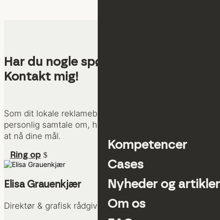
Har du nogle spørgsmål?
Kontakt mig!
Som dit lokale reklamebureau, er vi klar til en
personlig samtale om, hvordan vi kan hjælpe dig med
at nå dine mål.
Kompetencer
Ring op
Cases
Nyheder og artikler
Elisa Grauenkjær
Om os
Direktør & grafisk rådgiver